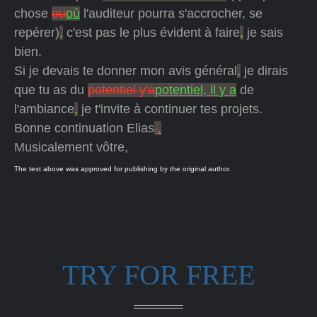
chose
ou
où
l'auditeur pourra s'accrocher, se
repérer)
,
c'est pas le plus évident à faire
,
je sais
bien.
Si je devais te donner mon avis général
,
je dirais
que tu as du
potentiel y'a
potentiel, il y a
de
l'ambiance
,
je t'invite à continuer tes projets.
Bonne continuation Elias
,
.
Musicalement vôtre,
The text above was approved for publishing by the original author.
TRY FOR FREE