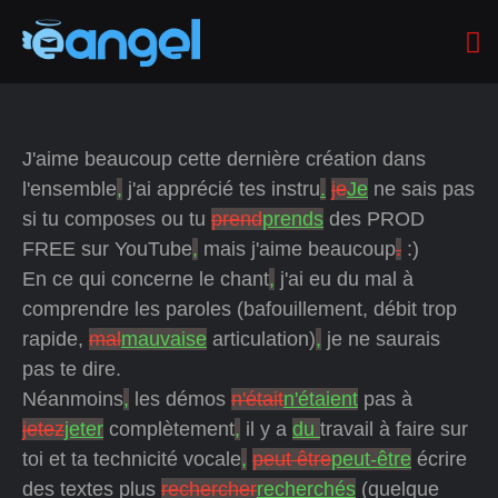
J'aime beaucoup cette dernière création dans
l'ensemble
,
j'ai apprécié tes instru
.
je
Je
ne sais pas
si tu composes ou tu
prend
prends
des PROD
FREE sur YouTube
,
mais j'aime beaucoup
.
:)
En ce qui concerne le chant
,
j'ai eu du mal à
comprendre les paroles (bafouillement, débit trop
rapide,
mal
mauvaise
articulation)
,
je ne saurais
pas te dire.
Néanmoins
,
les démos
n'était
n'étaient
pas à
jetez
jeter
complètement
,
il y a
du
travail à faire sur
toi et ta technicité vocale
,
peut être
peut-être
écrire
des textes plus
rechercher
recherchés
(quelque