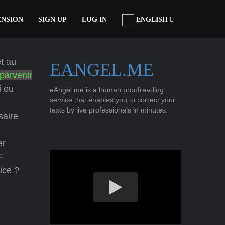
ENSION
SIGN UP
LOG IN
ENGLISH
t au
EANGEL.ME
parvenir
i eu
eAngel.me is a human proofreading
service that enables you to correct your
texts by live professionals in minutes.
saire
er
F
ice ?