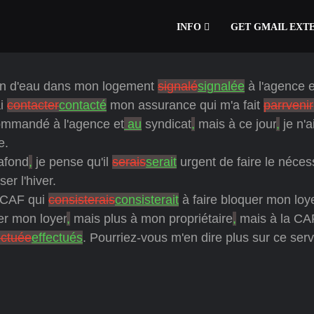
INFO
GET GMAIL EXT
tion d'eau dans mon logement
signalé
signalée
à l'agence e
ai
contacter
contacté
mon assurance qui m'a fait
parrvenir
commandé à l'agence et
au
syndicat
,
mais à ce jour
,
je n'a
e.
lafond
,
je pense qu'il
serais
serait
urgent de faire le néces
er l'hiver.
a CAF qui
consisterais
consisterait
à faire bloquer mon loy
er mon loyer
,
mais plus à mon propriétaire
,
mais à la CA
ectuée
effectués
. Pourriez-vous m'en dire plus sur ce serv