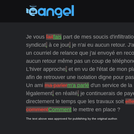
Je vous
fait
fais
part de mes soucis d'infiltra
syndicat
,
à ce jour
,
je n'ai eu aucun retour. J'
un courriel de relance que j'ai envoyé en re
aucun retour même pas un coup de téléphon
L'hiver approche
,
et en vu de l'état de mon p
afin de retrouver une isolation digne pour pass
Un ami
ma parler
m'a parlé
d'un service de l
légalement
,
en réalité
,
je continuerais de pay
directement le temps que les travaux soit
eff
comment
Comment
le mettre en place ?
The text above was approved for publishing by the original author.