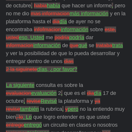
de octubre
,
habia
había
que hacer un informe
,
pero
no me dio
mas informacion
más información
y en la
plataforma hasta el
dia
día
de ayer no se
encontraba
infofmacion
información
sobre
este,
usted
eso. Usted
me
podria
podría
dar
informacion
información
de
que
qué
se
trataba
trata
y ver la posibilidad de que lo pueda desarrollar y
entregar dentro de unos
dias
2 la siguinete
días, ¿por favor?
La siguiente
consulta es sobre la
evaluacion
evaluación
2
,
que es el
dia
día
17 de
octubre
.
revise
Revisé
la plataforma y
ya
revise
también
la rubrica
,
y
pero
no la entiendo muy
bien
, lo
. Lo
que logro entender es que usted
entrego
entregó
un circuito en clases o nosotros