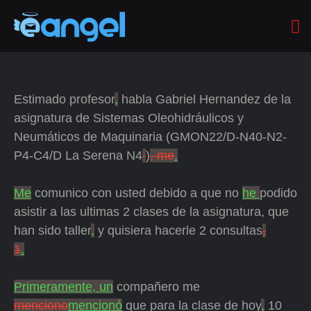
Estimado profesor
,
habla Gabriel Hernandez de la
asignatura de Sistemas Oleohidráulicos y
Neumáticos de Maquinaria (GMON22/D-N40-N2-
P4-C4/D La Serena N4
)
, me
.
Me
comunico con usted debido a que no
he
podido
asistir a las ultimas 2 clases de la asignatura, que
han sido taller
,
y quisiera hacerle 2 consultas
,
1
.
Primeramente, un
compañero me
menciono
mencionó
que para la clase de hoy
,
10