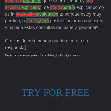
teniamos
teníamos
que desarrollar uno y
eso
explicar,
explicarlo;
me
podria
podría
explicar como
es la
evaluacion
evaluación
2
,
por
que estoy muy
perdido, o
¿sera
¿será
posible juntarme con usted
y hacerle estas consultas de manera personal?
Gracias de antemano y quedo atento a su
respuesta
.
The text above was approved for publishing by the original author.
TRY FOR FREE