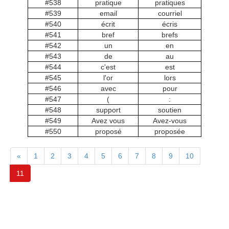
#538
pratique
pratiques
#539
email
courriel
#540
écrit
écris
#541
bref
brefs
#542
un
en
#543
de
au
#544
c'est
est
#545
l'or
lors
#546
avec
pour
#547
(
:
#548
support
soutien
#549
Avez vous
Avez-vous
#550
proposé
proposée
«
1
2
3
4
5
6
7
8
9
10
11