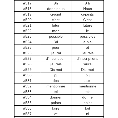
#517
9h
9 h
#518
donc nous
Nous
#519
ci-joint
ci-joints
#520
c’est
C'est
#521
futur
future
#522
mon
le
#523
possible
possibles
#524
j'ai
je n'ai
#525
pour
et
#526
j'aurai
j'aurais
#527
d’inscription
d’inscriptions
#528
j’aurais
j’aurai
#529
Dis moi
Dis-moi
#530
pj
p j
#531
des
aux
#532
mentionner
mentionné
#533
tel
tels
#534
donner
donné
#535
points
point
#536
faire
fait
#537
et
ni