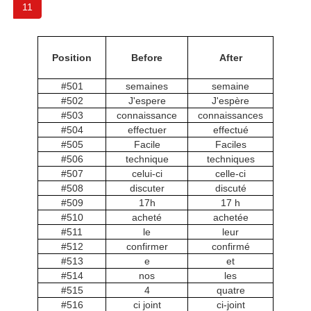
11
Position
Before
After
#501
semaines
semaine
#502
J'espere
J'espère
#503
connaissance
connaissances
#504
effectuer
effectué
#505
Facile
Faciles
#506
technique
techniques
#507
celui-ci
celle-ci
#508
discuter
discuté
#509
17h
17 h
#510
acheté
achetée
#511
le
leur
#512
confirmer
confirmé
#513
e
et
#514
nos
les
#515
4
quatre
#516
ci joint
ci-joint