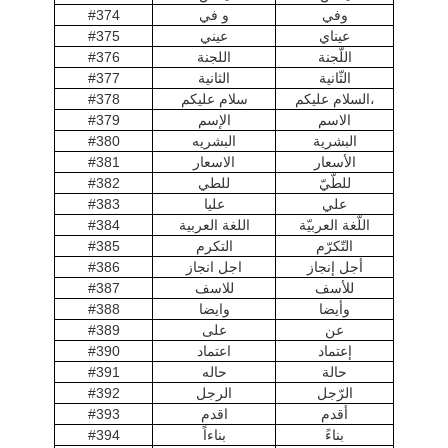
وفي
و في
#374
عيناي
عيني
#375
اللّجنة
اللجنة
#376
الثّانية
الثانية
#377
السلام عليكم،
سلام عليكم
#378
الاسم
الإسم
#379
البشرية
البشريه
#380
الأسعار
الاسعار
#381
للطّيّ
للطي
#382
علي
عليا
#383
اللّغة العربيّة
اللغة العربية
#384
التّكرّم
التكرم
#385
أجل إنجاز
اجل انجاز
#386
للأسف
للاسف
#387
وأيضا
وايضا
#388
عن
على
#389
إعتماد
اعتماد
#390
حالة
حاله
#391
الرّجل
الرجل
#392
أقدم
اقدم
#393
بناءً
بناءاً
#394