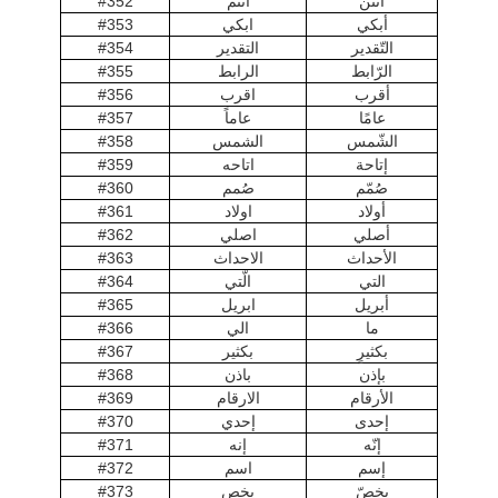
أنتن
أنتم
#352
أبكي
ابكي
#353
التّقدير
التقدير
#354
الرّابط
الرابط
#355
أقرب
اقرب
#356
عامًا
عاماً
#357
الشّمس
الشمس
#358
إتاحة
اتاحه
#359
صُمّم
صُمم
#360
أولاد
اولاد
#361
أصلي
اصلي
#362
الأحداث
الاحداث
#363
التي
الّتي
#364
أبريل
ابريل
#365
ما
الي
#366
بكثيرٍ
بكثير
#367
بإذن
باذن
#368
الأرقام
الارقام
#369
إحدى
إحدي
#370
إنّه
إنه
#371
إسم
اسم
#372
يخصّ
يخص
#373