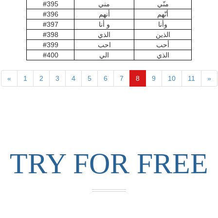
منّي
مني
#395
أنّهم
أنهم
#396
وأنا
و أنا
#397
الذين
الذي
#398
أحب
احب
#399
الذي
الي
#400
«
1
2
3
4
5
6
7
8
9
10
11
»
TRY FOR FREE