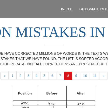
INFO
GET GMAIL EXT
 MISTAKES IN
WE HAVE CORRECTED MILLIONS OF WORDS IN THE TEXTS W
ISTAKES THAT WE HAVE FOUND. THE LIST IS SORTED ACCO
THE PHRASE. NOT ALL CORRECTIONS ARE PRESENT DUE 
«
1
2
3
4
5
6
7
8
9
10
11
»
Position
Before
After
نرجو
نرجوا
#351