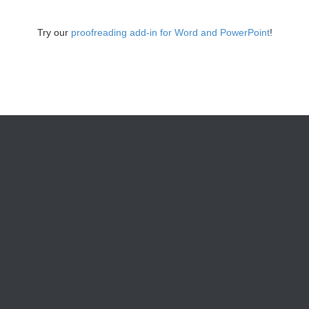
Try our
proofreading add-in for Word and PowerPoint
!